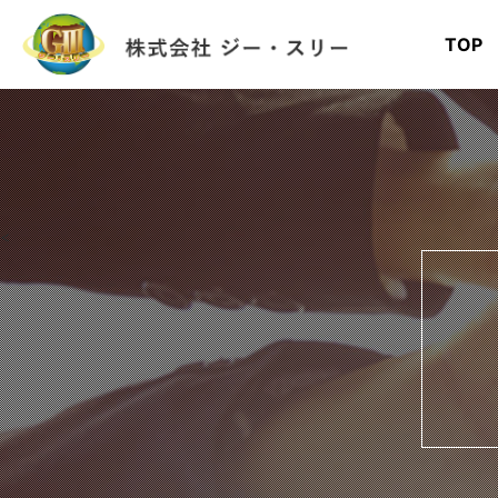
TOP
<